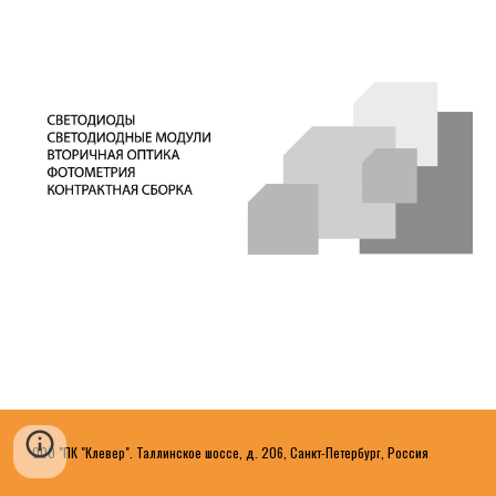
ООО "ПК "Клевер". Таллинское шоссе, д. 206, Санкт-Петербург, Россия